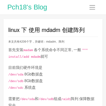
Pch18's Blog
linux 下 使用 mdadm 创建阵列
本文共有4206个字，关键词：
mdadm
、
阵列
首先安装
各个系统命令不同正常, 一般
madam
***
就可
install/add mdadm
目前我们硬件环境是
8Gb数据盘
/dev/sda
8Gb数据盘
/dev/sdb
系统盘
/dev/sdc
需要把
和
组成
阵列 保障数据
/dev/sda
/dev/sdb
raid1
安全