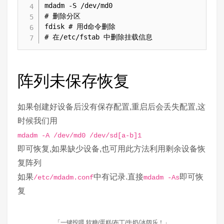
mdadm -S /dev/md0

# 删除分区

fdisk # 用d命令删除

# 在/etc/fstab 中删除挂载信息
阵列未保存恢复
如果创建好设备后没有保存配置,重启后会丢失配置,这
时候我们用
mdadm -A /dev/md0 /dev/sd[a-b]1
即可恢复,如果缺少设备,也可用此方法利用剩余设备恢
复阵列
如果
中有记录.直接
即可恢
/etc/mdadm.conf
mdadm -As
复
「一键投喂 软糖/蛋糕/布丁/牛奶/冰阔乐！」