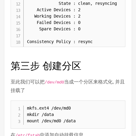
             State : clean, resyncing 

    Active Devices : 2

   Working Devices : 2

    Failed Devices : 0

     Spare Devices : 0

Consistency Policy : resync

     Resync Status : 42% complete (注意
第三步 创建分区
              Name : docker:0  (local to host
              UUID : 2bb4165b:168c41b7:25ffaa
            Events : 6

至此我们可以把
当成一个分区来格式化, 并且
/dev/md0
挂载了
    Number   Major   Minor   RaidDevice State
       0       8        1        0      activ
       1       8       17        1      acti
mkfs.ext4 /dev/md0

mkdir /data

mount /dev/md0 /data
在
中添加自动挂载信息
/etc/fstab