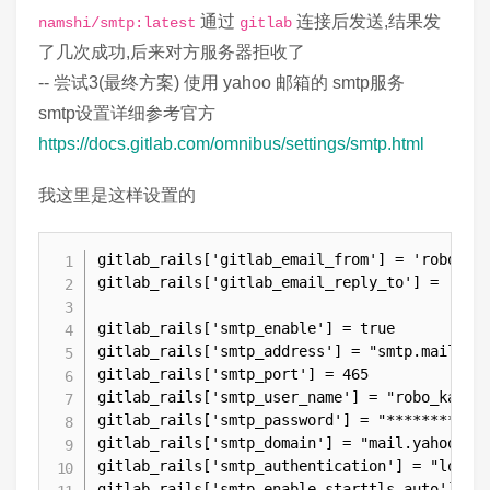
通过
连接后发送,结果发
namshi/smtp:latest
gitlab
了几次成功,后来对方服务器拒收了
-- 尝试3(最终方案) 使用 yahoo 邮箱的 smtp服务
smtp设置详细参考官方
https://docs.gitlab.com/omnibus/settings/smtp.html
我这里是这样设置的
gitlab_rails['gitlab_email_from'] = 'robo_kan
gitlab_rails['gitlab_email_reply_to'] = 'robo
gitlab_rails['smtp_enable'] = true

gitlab_rails['smtp_address'] = "smtp.mail.yah
gitlab_rails['smtp_port'] = 465

gitlab_rails['smtp_user_name'] = "robo_kandai
gitlab_rails['smtp_password'] = "**********"

gitlab_rails['smtp_domain'] = "mail.yahoo.co.
gitlab_rails['smtp_authentication'] = "login"
gitlab_rails['smtp_enable_starttls_auto'] = t