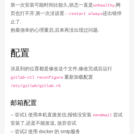
第一次安装可能时间比较久,状态一直是
,网
unhealthy
页也打不开,第一次没设置
还出错停
--restart always
止了.
抱着侥幸的心理重启,后来再没出现过问题.
配置
涉及到的位置都是修改这个文件,修改完成后运行
重新加载配置
gitlab-ctl reconfigure
/etc/gitlab/gitlab.rb
邮箱配置
-- 尝试1 使用本机直接发信,报错没安装
尝试
sendmail
安装了,还是不能发送, 放弃尝试
-- 尝试2 使用 docker 的 smtp服务