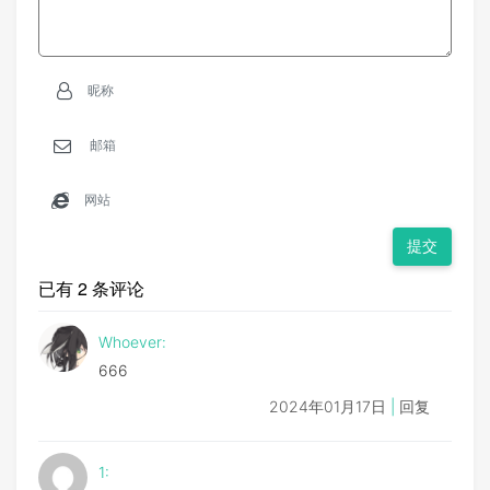
                                        minV
}
else
if
(
level 
>=
20
)
{
                                        maxV
        code 
=
'41b61ce3'
;
//2  826d38
                                        minS
}
else
if
(
level 
>=
10
)
{
}
)
        code 
=
'41b644bb'
;
//1低亮(826d22)  8
.
on
(
'get'
,
(
}
else
if
(
level 
>
0
)
{
cb
(
n
        code 
=
'41B63CC3'
;
//夜灯
}
)
}
else
if
(
level 
<=
0
)
{
.
on
(
'set'
,
(
        code 
=
'41B67C83'
;
//关灯
cb
(
)
}
this
// let nocb = true;
this
this
.
log
(
'send ir '
+
 code
)
提交
}
)
var
 client 
=
 net
.
connect
(
{
 host
:
'192.
        client
.
write
(
`
GET /send_nec?
${
code
}
 
已有 2 条评论
// 风速
setTimeout
(
(
)
=>
{
// heaterCoolerServi
          client
.
destroy
(
)
;
Whoever:
//   .getCharacteris
}
,
100
)
//   .setProps({
}
)
;
666
//     unit: null,
}
2024年01月17日
|
回复
//     format: Chara
}
)
;
//     maxValue: 6,
}
//     minValue: 1,
1
:
//     validValues: 