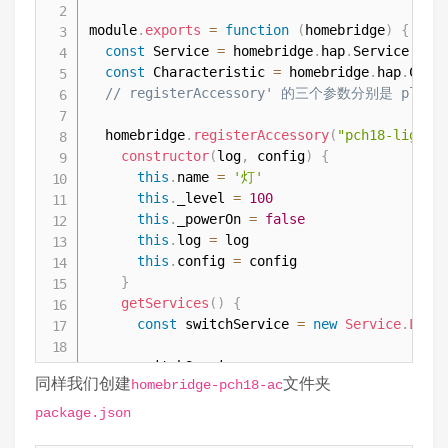
void handle_READ_DAIKIN() {

module
.
exports
=
function
(
homebridge
)
{
  digitalWrite(2, 0);

const
Service
=
 homebridge
.
hap
.
Service
;
  if (!handle_IR()) {

const
Characteristic
=
 homebridge
.
hap
.
Char
    server.send(200, "text/plain", "no recv")
// registerAccessory' 的三个参数分别是 plugin-n
  } else {

    String code = resultToHexidecimal(&result
  homebridge
.
registerAccessory
(
"pch18-light"
    server.send(200, "text/plain", code);

constructor
(
log
,
 config
)
{
    Serial.println(code);

this
.
name
=
'灯'
  }

this
.
_level
=
100
  digitalWrite(2, 1);

this
.
_powerOn
=
false
  irrecv.resume();

this
.
log
=
 log

}

this
.
config
=
 config

}
void handle_SEND_NEC() {

getServices
(
)
{
  digitalWrite(2, 0);

const
 switchService 
=
new
Service
.
Ligh
  uint32_t code = strtoul(server.argName(0).c
  irsend.sendNEC(code);

      switchService

  server.send(200, "text/plain", "ok");

同样我们创建
文件夹
homebridge-pch18-ac
.
getCharacteristic
(
Characteristic
.
On
  digitalWrite(2, 1);

.
on
(
'get'
,
(
cb
)
=>
{
package.json
}

cb
(
null
,
this
.
_powerOn
)