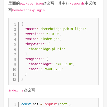
      irrecv.disableIRIn();

里面的
这么写，其中的
中必须
package.json
keywords
      return false;

"platforms"
:
[
写
homebridge-plugin
    }

    delay(100);

]
  }

}
{
  irrecv.disableIRIn();

"name"
:
"homebridge-pch18-light"
,
  return true;

"version"
:
"1.0.0"
,
}

"main"
:
"index.js"
,
"keywords"
:
[
void handle_READ_NEC() {

"homebridge-plugin"
  digitalWrite(2, 0);

]
,
  if (!handle_IR()) {

"engines"
:
{
    server.send(200, "text/plain", "no recv")
"homebridge"
:
">=0.2.0"
,
  } else {

"node"
:
">=0.12.0"
    String code = uint64ToString(results.valu
}
    server.send(200, "text/plain", code);

}
    Serial.println(code);

  }

这么写
index.js
  digitalWrite(2, 1);

  irrecv.resume();

}

const
 net 
=
require
(
'net'
)
;