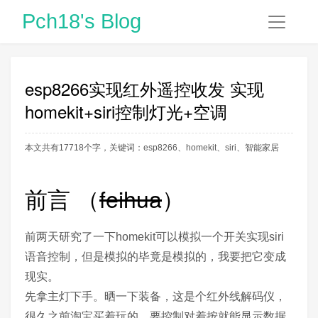
Pch18's Blog
esp8266实现红外遥控收发 实现
homekit+siri控制灯光+空调
本文共有17718个字，关键词：
esp8266
、
homekit
、
siri
、
智能家居
前言 （
feihua
）
前两天研究了一下homekit可以模拟一个开关实现siri
语音控制，但是模拟的毕竟是模拟的，我要把它变成
现实。
先拿主灯下手。晒一下装备，这是个红外线解码仪，
很久之前淘宝买着玩的，要控制对着按就能显示数据