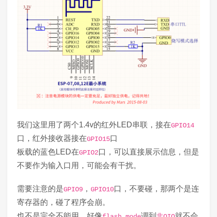
我们这里用了两个1.4v的红外LED串联，接在
GPIO14
口，红外接收器接在
口
GPIO15
板载的蓝色LED在
口，可以直接展示信息，但是
GPIO2
不要作为输入口用，可能会有干扰。
需要注意的是
，
口，不要碰，那两个是连
GPIO9
GPIO10
寄存器的，碰了程序会崩。
也不是完全不能用，好像
调到
就不会
flash mode
非QIO