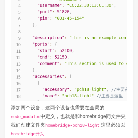
  Serial.print("IP address: ");

"username"
:
"CC:22:3D:E3:CE:30"
,
  Serial.println(WiFi.localIP());

"port"
:
51826
,
"pin"
:
"031-45-154"
  if (MDNS.begin("esp8266")) {

}
,
    Serial.println("MDNS responder started");
  }

"description"
:
"This is an example configu
"ports"
:
{
  server.on("/send_nec", handle_SEND_NEC);

"start"
:
52100
,
  server.on("/read_nec", handle_READ_NEC);

"end"
:
52150
,
  server.on("/send_daikin", handle_SEND_DAIKI
"comment"
:
"This section is used to cont
  server.on("/read_daikin", handle_READ_DAIKI
}
,
  server.begin();

"accessories"
:
[
  Serial.println("HTTP server started");

{
}

"accessory"
:
"pch18-light"
,
//主要是这里
"name"
:
"pch18-light"
//主要是这里
}
,
bool handle_IR(unsigned int delayTime = 5000)
添加两个设备，这两个设备也需要在全局的
{
  unsigned long startMillis = millis();

"accessory"
:
"pch18-ac"
,
//主要是这里
中定义，也就是和homebridge同文件夹
node_modules
  irrecv.enableIRIn();

"name"
:
"pch18-ac"
//主要是这里
我们创建文件夹
这里必须以
homebridge-pch18-light
  while (!irrecv.decode(&results)) {

}
    if ((millis() - startMillis >= delayTime)
homebridge开头
]
,