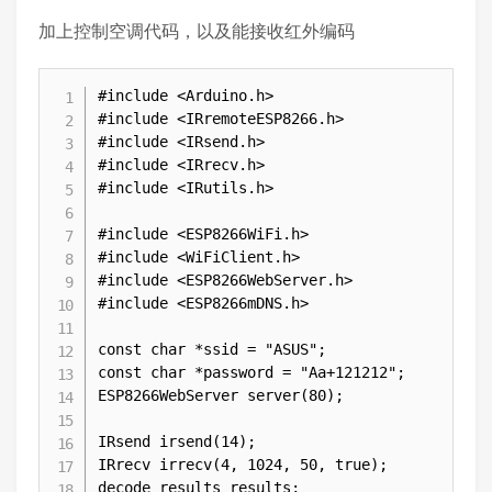
加上控制空调代码，以及能接收红外编码
#include <Arduino.h>

#include <IRremoteESP8266.h>

#include <IRsend.h>

#include <IRrecv.h>

#include <IRutils.h>

#include <ESP8266WiFi.h>

#include <WiFiClient.h>

#include <ESP8266WebServer.h>

#include <ESP8266mDNS.h>

const char *ssid = "ASUS";

const char *password = "Aa+121212";

ESP8266WebServer server(80);

IRsend irsend(14);

IRrecv irrecv(4, 1024, 50, true);

decode_results results;
