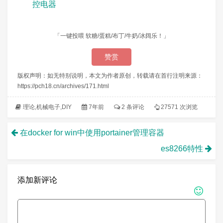
控电器
cb
(
)
this
.
sendLight
(
0
)
this
}
this
}
)
sendLight
(
level
)
{
「一键投喂 软糖/蛋糕/布丁/牛奶/冰阔乐！」
let
 code 
=
''
;
//显示当前温度
if
(
level 
>=
100
)
{
赞赏
                        heaterCoolerService

        code 
=
'41b6649b'
;
//全灯(826d26) 826
版权声明：如无特别说明，本文为作者原创，转载请在首行注明来源：
.
getCharacte
}
else
if
(
level 
>=
90
)
{
https://pch18.cn/archives/171.html
.
setProps
(
{
        code 
=
'41b68c73'
;
//9  826d31
                                        minV
}
else
if
(
level 
>=
80
)
{
理论
,
机械电子
,
DIY
7年前
2 条评论
27571 次浏览
                                        maxV
        code 
=
'41b64cb3'
;
//8  826d32
                                        minS
}
else
if
(
level 
>=
70
)
{
}
)
        code 
=
'41b6cc33'
;
//7  826d33
在docker for win中使用portainer管理容器
.
on
(
'get'
,
(
}
else
if
(
level 
>=
60
)
{
es8266特性
cb
(
n
        code 
=
'41b62cd3'
;
//826d34
}
)
;
}
else
if
(
level 
>=
50
)
{
        code 
=
'41b6ac53'
;
//5  826d35
添加新评论
//设置制冷温度
}
else
if
(
level 
>=
40
)
{
                        heaterCoolerService

        code 
=
'41b66c93'
;
//4  826d36
.
getCharacte
}
else
if
(
level 
>=
30
)
{
.
setProps
(
{
        code 
=
'41b6ec13'
;
//3  826d37