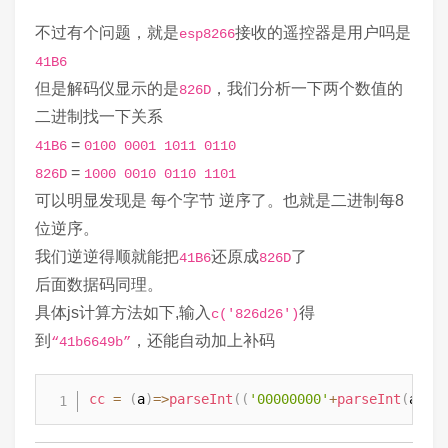
}
不过有个问题，就是
接收的遥控器是用户吗是
esp8266
41B6
/* 付自家nec灯遥控编码 CH1 | CH2

 *  41B6659A  41B6649B  全灯

但是解码仪显示的是
，我们分析一下两个数值的
826D
 *  41B63DC2  41B63CC3  夜灯

二进制找一下关系
 *  41B67D82  41B67C83  关灯

=
41B6
0100 0001 1011 0110
 *  41B6DD22  41B6DC23  变暗

 *  41B65DA2  41B65CA3  变亮

=
826D
1000 0010 0110 1101
 */
可以明显发现是 每个字节 逆序了。也就是二进制每8
位逆序。
我们逆逆得顺就能把
还原成
了
41B6
826D
后面数据码同理。
具体js计算方法如下,输入
得
c('826d26')
到
，还能自动加上补码
“41b6649b”
cc
=
(
a
)
=>
parseInt
(
(
'00000000'
+
parseInt
(
a
,
16