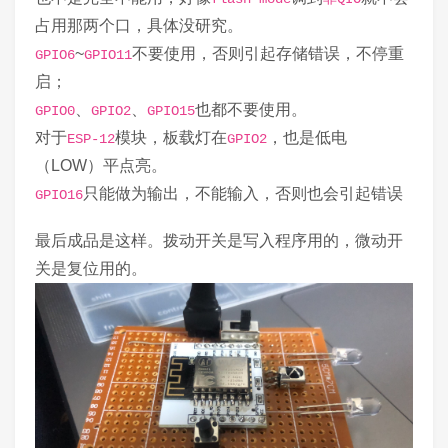
占用那两个口，具体没研究。
~
不要使用，否则引起存储错误，不停重
GPIO6
GPIO11
启；
、
、
也都不要使用。
GPIO0
GPIO2
GPIO15
对于
模块，板载灯在
，也是低电
ESP-12
GPIO2
（LOW）平点亮。
只能做为输出，不能输入，否则也会引起错误
GPIO16
最后成品是这样。拨动开关是写入程序用的，微动开
关是复位用的。