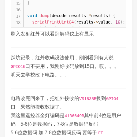
}
void
dump
(
decode_results 
*
results
)
{
serialPrintUint64
(
results
->
value
,
16
)
;
  Serial
.
print
(
"\n{ "
)
;
刷入发射红外可以看到解码仪上有显示
for
(
uint16_t i 
=
1
;
 i 
<
 results
->
rawlen
;
 
if
(
i 
!=
1
)
      Serial
.
print
(
", "
)
;
    Serial
.
print
(
results
->
rawbuf
[
i
]
*
 kRawTi
踩坑记录，红外收码没法使用，刚刚看到有人说
}
口不要用，我刚好收码放到15口。哎。。。
GPIO15
  Serial
.
println
(
"};"
)
;
}
明天去学校改下电路。。。
void
loop
(
)
{
if
(
irrecv
.
decode
(
&
results
)
)
{
电路改完回来了，把红外接收的
换到
VS1838B
GPIO4
dump
(
&
results
)
;
    irrecv
.
resume
(
)
;
口，果然能接收数据了。
}
我这里遥控器全灯编码是
其中前4位是用户
41B6649B
//  delay(1000);
码，5-6位是数据码，7-8位是数据码反码
//  irsend.sendNEC(0x41B6649B, 32);
//  delay(1000);
5-6位数据码 加 7-8位数据码反码 要等于
FF