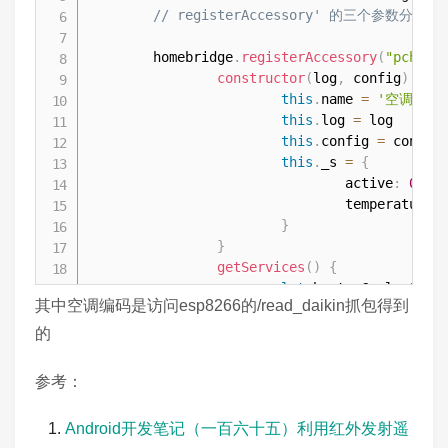
// registerAccessory' 的三个参数分别是 plu
}
)
        homebridge
.
registerAccessory
(
"pch18-
return
[
switchService
]
;
constructor
(
log
,
 config
)
{
}
this
.
name
=
'空调'
light_on
(
level
)
{
this
.
log
=
 log

if
(
level 
>
0
)
{
this
.
config
=
 config

if
(
level 
>=
60
&&
(
this
.
_powerOn
==
this
.
_s
=
{
this
.
sendLight
(
100
)
                                active
:
0
,
}
else
if
(
level 
>=
10
&&
(
this
.
_pow
                                temperature
:
this
.
sendLight
(
10
)
}
}
else
{
}
this
.
sendLight
(
level
)
getServices
(
)
{
}
let
 heaterCoolerServ
this
.
_level
=
 level

其中空调编码是访问esp8266的/read_daikin抓包得到
//开关
this
.
_powerOn
=
true
;
                        heaterCoolerService

}
else
{
的
.
getCharacte
this
.
light_off
(
)
.
on
(
'get'
,
(
}
参考：
cb
(
n
}
}
)
light_off
(
)
{
Android开发笔记（一百六十五）利用红外发射遥
.
on
(
'set'
,
(
this
.
_powerOn
=
false
;