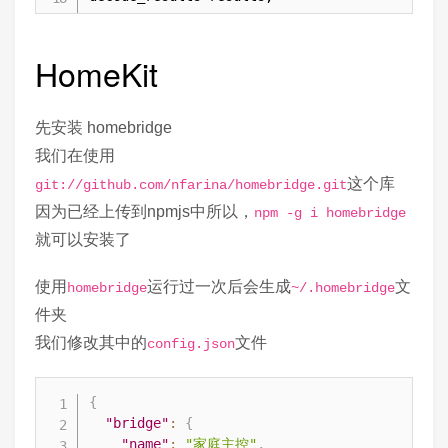
void setup() {

HomeKit
  pinMode(2, OUTPUT);

  bool pin2 = false;

  Serial.begin(115200, SERIAL_8N1, SERIAL_TX_
先安装 homebridge
  irsend.begin();

我们在使用
这个库
  WiFi.mode(WIFI_STA);

git://github.com/nfarina/homebridge.git
  WiFi.begin(ssid, password);

因为已经上传到npmjs中所以，
npm -g i homebridge
  while (WiFi.status() != WL_CONNECTED) {

就可以安装了
    delay(500);

    pin2 = !pin2;

使用
运行过一次后会生成
文
homebridge
~/.homebridge
    digitalWrite(2, pin2);

    Serial.print(".");

件夹
  }

我们修改其中的
文件
config.json
  digitalWrite(2, 1);

  Serial.println("");

{
  Serial.print("Connected to ");

"bridge"
:
{
  Serial.println(ssid);

"name"
:
"家庭主控"
,