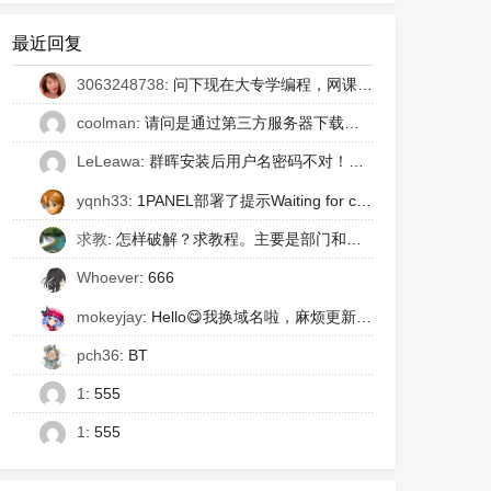
最近回复
3063248738
: 问下现在大专学编程，网课看不懂，也没同学问，老师也不敢问，有什么办法，线下或者网上有没有几千块包教包会的班推荐下。
coolman
: 请问是通过第三方服务器下载插件吗？通过官方服务器没有它可以验证的versionHash根本不能下载付费插件的
LeLeawa
: 群晖安装后用户名密码不对！！！如何解决？
yqnh33
: 1PANEL部署了提示Waiting for connection to the localhost host on port 5672有偿协助部署675162@qq.com
求教
: 怎样破解？求教程。主要是部门和人员限制，onlyoffice插件的安装。谢谢！！！！
Whoever
: 666
mokeyjay
: Hello😋我换域名啦，麻烦更新一下友链吧~名称：Mokeyjay's Blog - 超能小紫域名：https://mok.moe/
pch36
: BT
1
: 555
1
: 555