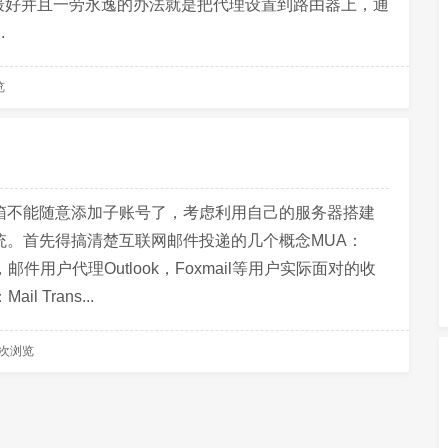
题最好并且一劳永逸的办法就是把代理设置到路由器上，通
.
览
箱不能随意添加子账号了，考虑利用自己的服务器搭建
统。首先得搞清楚互联网邮件投递的几个概念MUA：
gent，邮件用户代理Outlook，Foxmail等用户实际面对的收
l Trans...
6 次浏览