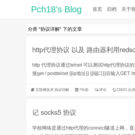
Pch18's Blog
首页
归档
关于
分类 "协议详解" 下的文章
http代理协议 以及 路由器利用redsock
http 代理协议通过telnet 可以测试http代理
接get / posttelnet {{ip地址}} {{端口}}后输入GET ht
互联网技术
,
协议详解
7年前
评论
23933 次
记 socks5 协议
学校网络是通过http代理的connect隧道上网，