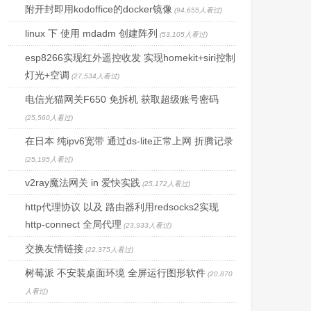
附开封即用kodoffice的docker镜像
(94,655人看过)
linux 下 使用 mdadm 创建阵列
(53,105人看过)
esp8266实现红外遥控收发 实现homekit+siri控制
灯光+空调
(27,534人看过)
电信光猫网关F650 免拆机 获取超级账号密码
(25,560人看过)
在日本 纯ipv6宽带 通过ds-lite正常上网 折腾记录
(25,195人看过)
v2ray魔法网关 in 爱快实践
(25,172人看过)
http代理协议 以及 路由器利用redsocks2实现
http-connect 全局代理
(23,933人看过)
交换友情链接
(22,375人看过)
树莓派 不安装桌面环境 全屏运行图形软件
(20,870
人看过)