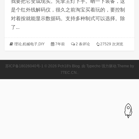
我要把它变成现实。先拿主灯下手。晒一下装备，这
是个红外线解码仪，很久之前淘宝买着玩的，要控制
对着按就能显示数据码。支持多种制式可以选择。除
了...
理论
,
机械电子
,
DIY
7年前
2 条评论
27529 次浏览
苏ICP备18026040号-1
© 2026
Pch18's Blog
. 由
Typecho
强力驱动.Theme by
7TEC.CN
..