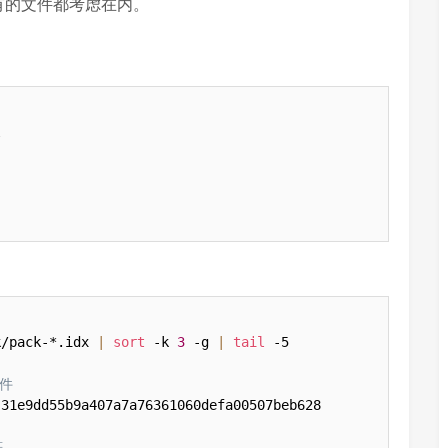
有的文件都考虑在内。


k/pack-*.idx 
|
sort
 -k 
3
 -g 
|
tail
 -5

文件
 31e9dd55b9a407a7a76361060defa00507beb628

符