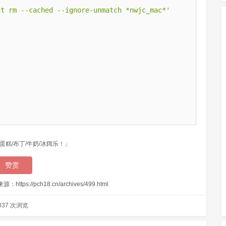
it rm --cached --ignore-unmatch *nwjc_mac*'
蛋糕/布丁/牛奶/冰阔乐！」
赞赏
来源：
https://pch18.cn/archives/499.html
837 次浏览