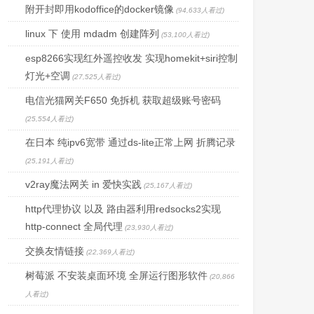
附开封即用kodoffice的docker镜像
(94,633人看过)
linux 下 使用 mdadm 创建阵列
(53,100人看过)
esp8266实现红外遥控收发 实现homekit+siri控制
灯光+空调
(27,525人看过)
电信光猫网关F650 免拆机 获取超级账号密码
(25,554人看过)
在日本 纯ipv6宽带 通过ds-lite正常上网 折腾记录
(25,191人看过)
v2ray魔法网关 in 爱快实践
(25,167人看过)
http代理协议 以及 路由器利用redsocks2实现
http-connect 全局代理
(23,930人看过)
交换友情链接
(22,369人看过)
树莓派 不安装桌面环境 全屏运行图形软件
(20,866
人看过)