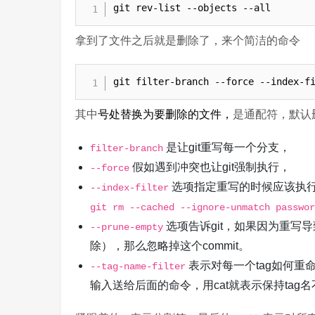
git rev-list --objects --all
拿到了文件之后就是删除了，来个简洁的命令
git filter-branch --force --index-f
其中
号处替换为要删除的文件，
是通配符，默认
是让git重写每一个分支，
filter-branch
假如遇到冲突也让git强制执行，
--force
选项指定重写的时候应该执
--index-filter
git rm --cached --ignore-unmatch passwor
选项告诉git，如果因为重写导
--prune-empty
除），那么忽略掉这个commit。
表示对每一个tag如何重
--tag-name-filter
输入送给后面的命令，用cat就表示保持tag