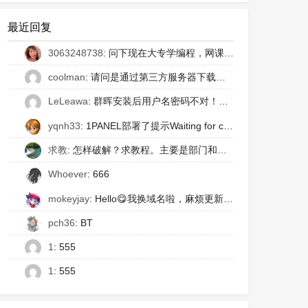
最近回复
3063248738
: 问下现在大专学编程，网课看不懂，也没同学问，老师也不敢问，有什么办法，线下或者网上有没有几千块包教包会的班推荐下。
coolman
: 请问是通过第三方服务器下载插件吗？通过官方服务器没有它可以验证的versionHash根本不能下载付费插件的
LeLeawa
: 群晖安装后用户名密码不对！！！如何解决？
yqnh33
: 1PANEL部署了提示Waiting for connection to the localhost host on port 5672有偿协助部署675162@qq.com
求教
: 怎样破解？求教程。主要是部门和人员限制，onlyoffice插件的安装。谢谢！！！！
Whoever
: 666
mokeyjay
: Hello😋我换域名啦，麻烦更新一下友链吧~名称：Mokeyjay's Blog - 超能小紫域名：https://mok.moe/
pch36
: BT
1
: 555
1
: 555