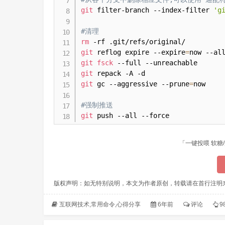
git
 filter-branch --index-filter 
'g
#清理
rm
git
 reflog expire --expire
=
git
fsck
git
git
 gc --aggressive --prune
=
now

#强制推送
git
 push --all --force
「一键投喂 软糖/
版权声明：如无特别说明，本文为作者原创，转载请在首行注明
互联网技术
,
常用命令
,
心得分享
6年前
评论
9