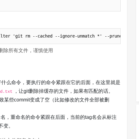
ilter 'git rm --cached --ignore-unmatch *' --prune-empty
删除所有文件，谨慎使用
行什么命令，要执行的命令紧跟在它的后面，在这里就是
，让git删除掉缓存的文件，如果有匹配的话。
d.txt
致某些commit变成了空（比如修改的文件全部被删
命名，重命名的命令紧跟在后面，当前的tag名会从标注
名不变。