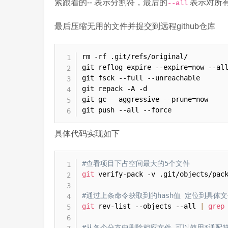
紧跟着的-- 表示分割符，最后的
表示对所
--all
最后压缩无用的文件并提交到远程github仓库
rm -rf .git/refs/original/

git reflog expire --expire=now --all
git fsck --full --unreachable

git repack -A -d

git gc --aggressive --prune=now

git push --all --force
具体代码实现如下
#查看项目下占空间最大的5个文件
git
 verify-pack -v .git/objects/pac
#通过上条命令获取到的hash值 定位到具体
git
 rev-list --objects --all 
|
grep
#从各个分支中删除相应文件,可以使用*通配