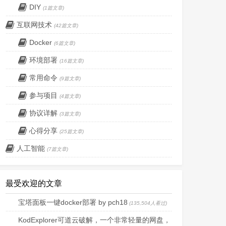
DIY
(1篇文章)
互联网技术
(42篇文章)
Docker
(6篇文章)
 --tag-name-filter cat -- --all
环境部署
(16篇文章)
常用命令
(9篇文章)
参与项目
(4篇文章)
协议详解
(3篇文章)
心得分享
(25篇文章)
人工智能
(7篇文章)
最受欢迎的文章
宝塔面板一键docker部署 by pch18
(135,504人看过)
KodExplorer可道云破解，一个非常轻量的网盘，