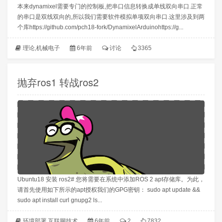
本来dynamixel需要专门的控制板,把串口信息转换成单线双向串口.正常
的串口是双线双向的,所以我们需要软件模拟单项双向串口.这里涉及到两
个库https://github.com/pch18-fork/DynamixelArduinohttps://g...
理论
,
机械电子
6年前
讨论
3365
抛弃ros1 转战ros2
Ubuntu18 安装 ros2# 您将需要在系统中添加ROS 2 apt存储库。为此，
请首先使用如下所示的apt授权我们的GPG密钥： sudo apt update &&
sudo apt install curl gnupg2 ls...
环境部署
,
互联网技术
6年前
2
7832