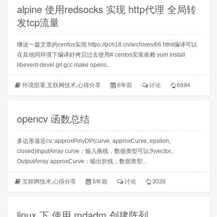
alpine 使用redsocks 实现 http代理 全局转
发tcp流量
继这一篇文章的centos实现 https://pch18.cn/archives/66.html编译可以
在其他同环境下编译好拷贝过去使用# centos安装依赖 yum install
libevent-devel git gcc make opens...
环境部署
,
互联网技术
,
心得分享
6年前
讨论
6694
opencv 函数总结
多边形逼近cv::approxPolyDP(curve, approxCurve, epsilon,
closed)InputArray curve：输入曲线，数据类型可以为vector。
OutputArray approxCurve：输出折线，数据类型...
互联网技术
,
心得分享
6年前
讨论
3038
linux 下 使用 mdadm 创建阵列